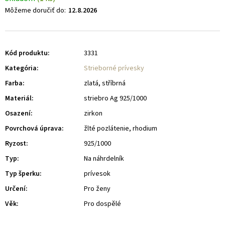
Môžeme doručiť do:
12.8.2026
Kód produktu:
3331
Kategória
:
Strieborné prívesky
Farba
:
zlatá, stříbrná
Materiál
:
striebro Ag 925/1000
Osazení
:
zirkon
Povrchová úprava
:
žlté pozlátenie, rhodium
Ryzost
:
925/1000
Typ
:
Na náhrdelník
Typ šperku
:
prívesok
Určení
:
Pro ženy
Věk
:
Pro dospělé