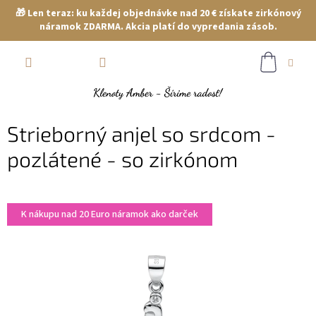
🎁 Len teraz: ku každej objednávke nad 20 € získate zirkónový
náramok ZDARMA. Akcia platí do vypredania zásob.
Prejsť
NÁKUP
na
obsah
KOŠÍK
Strieborný anjel so srdcom -
pozlátené - so zirkónom
K nákupu nad 20 Euro náramok ako darček