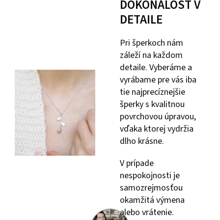
DOKONALOSŤ V
DETAILE
Pri šperkoch nám
záleží na každom
detaile. Vyberáme a
vyrábame pre vás iba
tie najprecíznejšie
šperky s kvalitnou
povrchovou úpravou,
vďaka ktorej vydržia
dlho krásne.
V prípade
nespokojnosti je
samozrejmosťou
okamžitá výmena
alebo vrátenie.