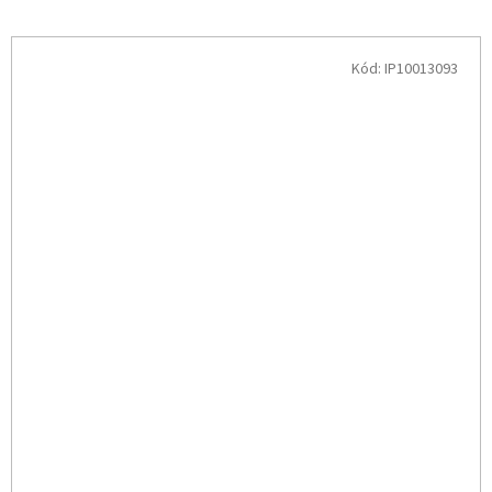
Kód:
IP10013093