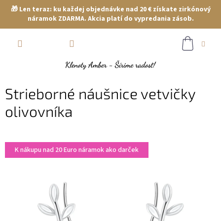
🎁 Len teraz: ku každej objednávke nad 20 € získate zirkónový
náramok ZDARMA. Akcia platí do vypredania zásob.
Prejsť
NÁKUP
na
obsah
KOŠÍK
Strieborné náušnice vetvičky
olivovníka
K nákupu nad 20 Euro náramok ako darček