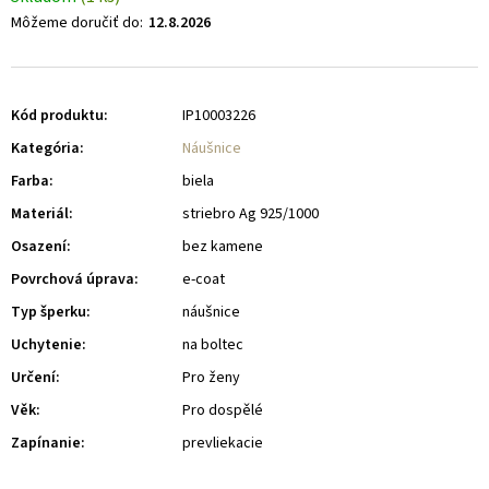
Môžeme doručiť do:
12.8.2026
Kód produktu:
IP10003226
Kategória
:
Náušnice
Farba
:
biela
Materiál
:
striebro Ag 925/1000
Osazení
:
bez kamene
Povrchová úprava
:
e-coat
Typ šperku
:
náušnice
Uchytenie
:
na boltec
Určení
:
Pro ženy
Věk
:
Pro dospělé
Zapínanie
:
prevliekacie