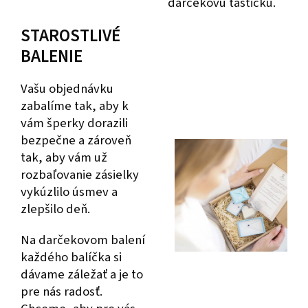
darčekovú taštičku.
STAROSTLIVÉ
BALENIE
Vašu objednávku
zabalíme tak, aby k
vám šperky dorazili
bezpečne a zároveň
tak, aby vám už
rozbaľovanie zásielky
vykúzlilo úsmev a
zlepšilo deň.
Na darčekovom balení
každého balíčka si
dávame záležať a je to
pre nás radosť.