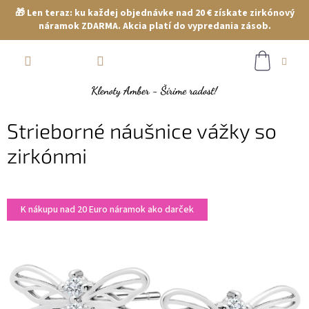
🎁 Len teraz: ku každej objednávke nad 20 € získate zirkónový
náramok ZDARMA. Akcia platí do vypredania zásob.
Prejsť
NÁKUP
na
obsah
KOŠÍK
Strieborné náušnice vážky so
zirkónmi
K nákupu nad 20 Euro náramok ako darček