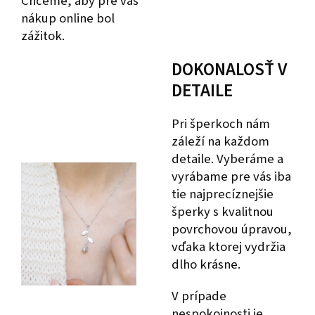
Chceme, aby pre vás
nákup online bol
zážitok.
DOKONALOSŤ V
DETAILE
Pri šperkoch nám
záleží na každom
detaile. Vyberáme a
vyrábame pre vás iba
tie najprecíznejšie
šperky s kvalitnou
povrchovou úpravou,
vďaka ktorej vydržia
dlho krásne.
V prípade
nespokojnosti je