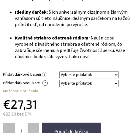
Ideálny darček:
S ich univerzálnym dizajnom a žiarivým
vzhľadom sú tieto náušnice ideálnym darčekom na každú
príležitosť, od narodenín po výročie.
Kvalitné striebro ošetrené ródiom:
Náušnice sú
vyrobené z kvalitného striebra a ošetrené ródiom, čo
zabraňuje sčerneniu a predlžuje životnosť šperku. Vaše
náušnice budú stále vyzerať ako nové.
Přidat dárkové balení
?
Přidat dárkovou kartu
?
Možnosti doručenia
€27,31
€22,20
bez DPH
Pridať do košíka