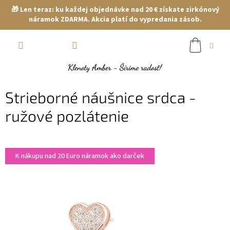
🎁 Len teraz: ku každej objednávke nad 20 € získate zirkónový
náramok ZDARMA. Akcia platí do vypredania zásob.
Prejsť
NÁKUP
na
obsah
KOŠÍK
Strieborné náušnice srdca -
ružové pozlátenie
K nákupu nad 20 Euro náramok ako darček