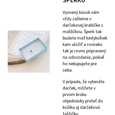
ŠPERKU
Vysnený kúsok vám
vždy zašleme v
darčekovej krabičke s
mašličkou. Šperk tak
budete mať kedykoľvek
kam uložiť a rovnako
tak je rovno pripravený
na odovzdanie, pokiaľ
ho nekupujete pre
seba.
V prípade, že vyberáte
darček, môžete v
prvom kroku
objednávky pridať do
košíka aj darčekovú
taštičku.