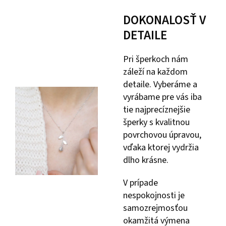
DOKONALOSŤ V
DETAILE
Pri šperkoch nám
záleží na každom
detaile. Vyberáme a
vyrábame pre vás iba
tie najprecíznejšie
šperky s kvalitnou
povrchovou úpravou,
vďaka ktorej vydržia
dlho krásne.
V prípade
nespokojnosti je
samozrejmosťou
okamžitá výmena