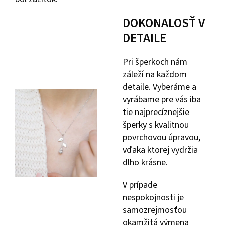
DOKONALOSŤ V
DETAILE
Pri šperkoch nám
záleží na každom
detaile. Vyberáme a
vyrábame pre vás iba
tie najprecíznejšie
šperky s kvalitnou
povrchovou úpravou,
vďaka ktorej vydržia
dlho krásne.
V prípade
nespokojnosti je
samozrejmosťou
okamžitá výmena