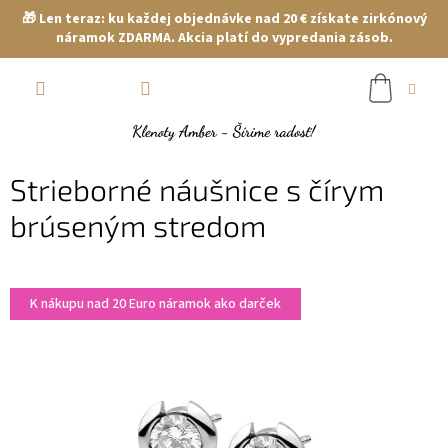
🎁 Len teraz: ku každej objednávke nad 20 € získate zirkónový
náramok ZDARMA. Akcia platí do vypredania zásob.
Prejsť
NÁKUP
na
obsah
KOŠÍK
Strieborné náušnice s čírym
brúseným stredom
K nákupu nad 20 Euro náramok ako darček