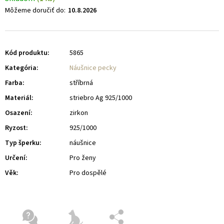
Môžeme doručiť do:
10.8.2026
Kód produktu:
5865
Kategória
:
Náušnice pecky
Farba
:
stříbrná
Materiál
:
striebro Ag 925/1000
Osazení
:
zirkon
Ryzost
:
925/1000
Typ šperku
:
náušnice
Určení
:
Pro ženy
Věk
:
Pro dospělé