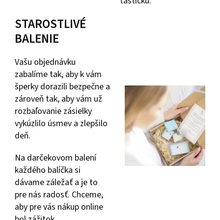
taštičku.
STAROSTLIVÉ
BALENIE
Vašu objednávku
zabalíme tak, aby k vám
šperky dorazili bezpečne a
zároveň tak, aby vám už
rozbaľovanie zásielky
vykúzlilo úsmev a zlepšilo
deň.
Na darčekovom balení
každého balíčka si
dávame záležať a je to
pre nás radosť. Chceme,
aby pre vás nákup online
bol zážitok.