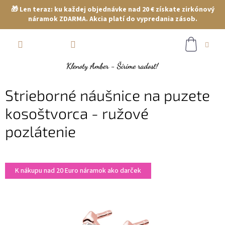
🎁 Len teraz: ku každej objednávke nad 20 € získate zirkónový
náramok ZDARMA. Akcia platí do vypredania zásob.
Prejsť
NÁKUP
na
obsah
KOŠÍK
Strieborné náušnice na puzete
kosoštvorca - ružové
pozlátenie
K nákupu nad 20 Euro náramok ako darček