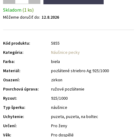
Skladom
(1 ks)
Môžeme doručiť do:
12.8.2026
Kód produktu:
5855
Kategória
:
Náušnice pecky
Farba
:
biela
Materiál
:
pozlátené striebro Ag 925/1000
Osazení
:
zirkon
Povrchová úprava
:
ružové pozlátenie
Ryzost
:
925/1000
Typ šperku
:
náušnice
Uchytenie
:
puzeta, puzeta, na boltec
Určení
:
Pro ženy
Věk
:
Pro dospělé