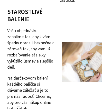
taštičku.
STAROSTLIVÉ
BALENIE
Vašu objednávku
zabalíme tak, aby k vám
šperky dorazili bezpečne a
zároveň tak, aby vám už
rozbaľovanie zásielky
vykúzlilo úsmev a zlepšilo
deň.
Na darčekovom balení
každého balíčka si
dávame záležať a je to
pre nás radosť. Chceme,
aby pre vás nákup online
bol zážitok.