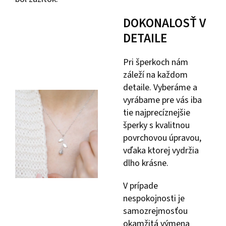
DOKONALOSŤ V
DETAILE
Pri šperkoch nám
záleží na každom
detaile. Vyberáme a
vyrábame pre vás iba
tie najprecíznejšie
šperky s kvalitnou
povrchovou úpravou,
vďaka ktorej vydržia
dlho krásne.
V prípade
nespokojnosti je
samozrejmosťou
okamžitá výmena