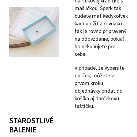
darčekovej krabičke s
mašličkou. Šperk tak
budete mať kedykoľvek
kam uložiť a rovnako
tak je rovno pripravený
na odovzdanie, pokiaľ
ho nekupujete pre
seba.
V prípade, že vyberáte
darček, môžete v
prvom kroku
objednávky pridať do
košíka aj darčekovú
taštičku.
STAROSTLIVÉ
BALENIE