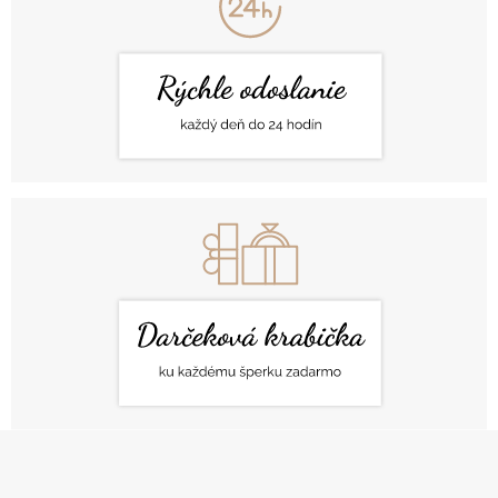
Z
Á
P