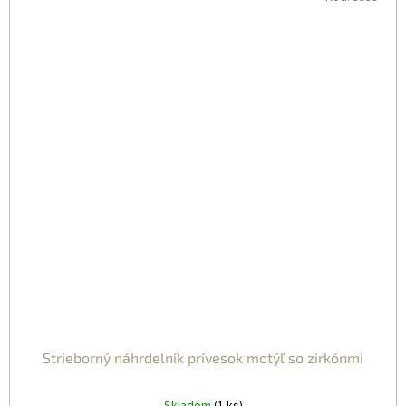
Strieborný náhrdelník prívesok motýľ so zirkónmi
Skladom
(1 ks)