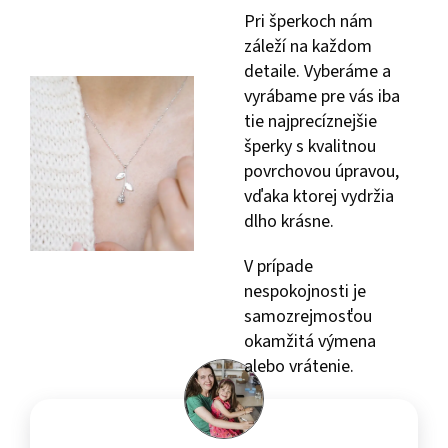
Pri šperkoch nám
záleží na každom
detaile. Vyberáme a
vyrábame pre vás iba
tie najprecíznejšie
šperky s kvalitnou
povrchovou úpravou,
vďaka ktorej vydržia
dlho krásne.
V prípade
nespokojnosti je
samozrejmosťou
okamžitá výmena
alebo vrátenie.