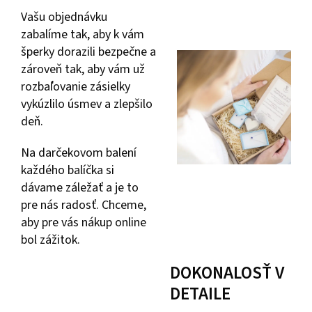
Vašu objednávku
zabalíme tak, aby k vám
šperky dorazili bezpečne a
zároveň tak, aby vám už
rozbaľovanie zásielky
vykúzlilo úsmev a zlepšilo
deň.
Na darčekovom balení
každého balíčka si
dávame záležať a je to
pre nás radosť. Chceme,
aby pre vás nákup online
bol zážitok.
DOKONALOSŤ V
DETAILE