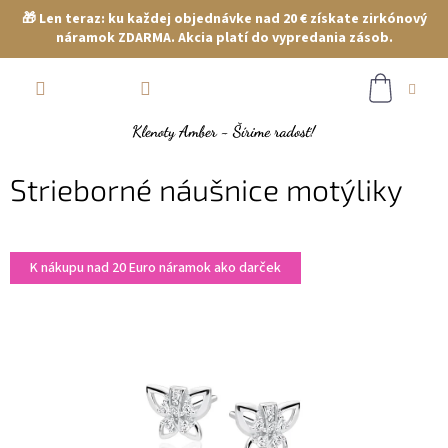
🎁 Len teraz: ku každej objednávke nad 20 € získate zirkónový
náramok ZDARMA. Akcia platí do vypredania zásob.
Prejsť
NÁKUP
na
obsah
KOŠÍK
Strieborné náušnice motýliky
K nákupu nad 20 Euro náramok ako darček