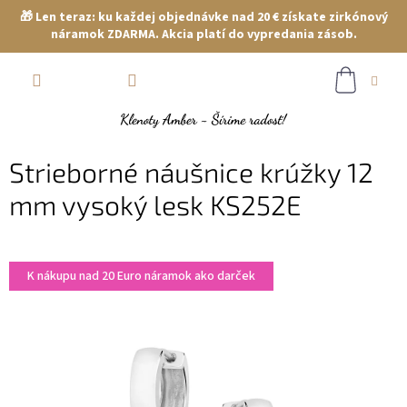
🎁 Len teraz: ku každej objednávke nad 20 € získate zirkónový
náramok ZDARMA. Akcia platí do vypredania zásob.
Prejsť
NÁKUP
na
obsah
KOŠÍK
Strieborné náušnice krúžky 12
mm vysoký lesk KS252E
K nákupu nad 20 Euro náramok ako darček