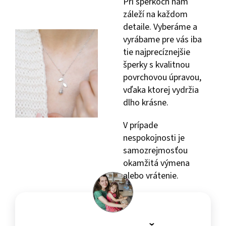
Pri šperkoch nám
záleží na každom
detaile. Vyberáme a
vyrábame pre vás iba
tie najprecíznejšie
šperky s kvalitnou
povrchovou úpravou,
vďaka ktorej vydržia
dlho krásne.
V prípade
nespokojnosti je
samozrejmosťou
okamžitá výmena
alebo vrátenie.