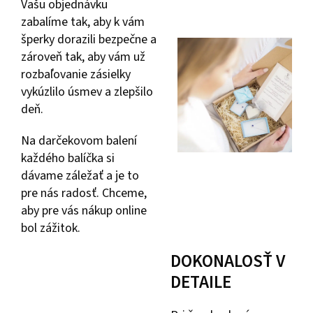
Vašu objednávku
zabalíme tak, aby k vám
šperky dorazili bezpečne a
zároveň tak, aby vám už
rozbaľovanie zásielky
vykúzlilo úsmev a zlepšilo
deň.
Na darčekovom balení
každého balíčka si
dávame záležať a je to
pre nás radosť. Chceme,
aby pre vás nákup online
bol zážitok.
DOKONALOSŤ V
DETAILE