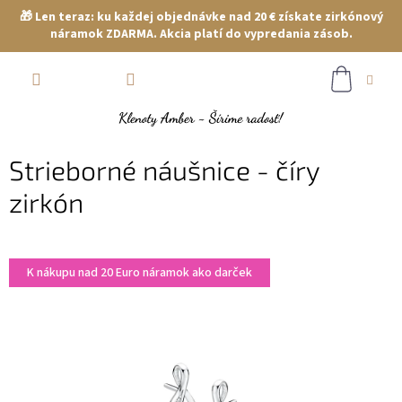
🎁 Len teraz: ku každej objednávke nad 20 € získate zirkónový
náramok ZDARMA. Akcia platí do vypredania zásob.
Prejsť
NÁKUP
na
obsah
KOŠÍK
Strieborné náušnice - číry
zirkón
K nákupu nad 20 Euro náramok ako darček