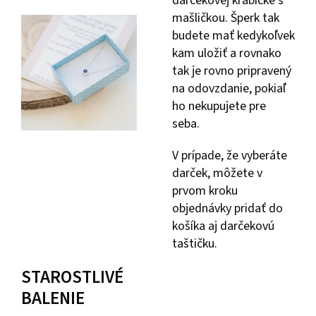
darčekovej krabičke s
mašličkou. Šperk tak
budete mať kedykoľvek
kam uložiť a rovnako
tak je rovno pripravený
na odovzdanie, pokiaľ
ho nekupujete pre
seba.
V prípade, že vyberáte
darček, môžete v
prvom kroku
objednávky pridať do
košíka aj darčekovú
taštičku.
STAROSTLIVÉ
BALENIE