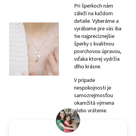
Pri šperkoch nám
záleží na každom
detaile. Vyberáme a
vyrábame pre vás iba
tie najprecíznejšie
šperky s kvalitnou
povrchovou úpravou,
vďaka ktorej vydržia
dlho krásne.
V prípade
nespokojnosti je
samozrejmosťou
okamžitá výmena
alebo vrátenie.