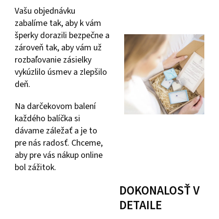
Vašu objednávku
zabalíme tak, aby k vám
šperky dorazili bezpečne a
zároveň tak, aby vám už
rozbaľovanie zásielky
vykúzlilo úsmev a zlepšilo
deň.
Na darčekovom balení
každého balíčka si
dávame záležať a je to
pre nás radosť. Chceme,
aby pre vás nákup online
bol zážitok.
DOKONALOSŤ V
DETAILE