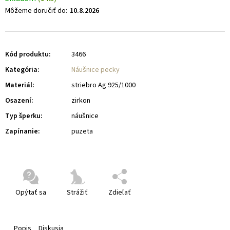
Môžeme doručiť do:
10.8.2026
Kód produktu:
3466
Kategória
:
Náušnice pecky
Materiál
:
striebro Ag 925/1000
Osazení
:
zirkon
Typ šperku
:
náušnice
Zapínanie
:
puzeta
Opýtať sa
Strážiť
Zdieľať
Popis
Diskusia