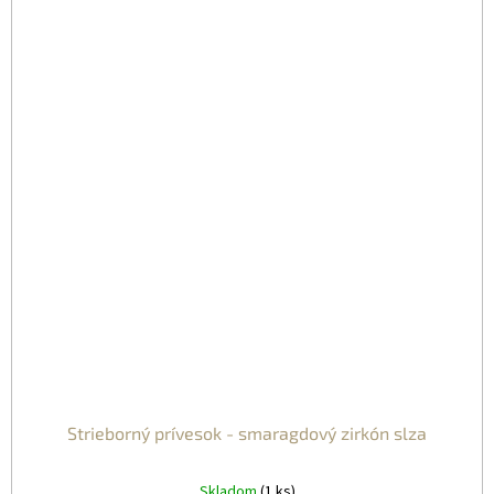
Strieborný prívesok - smaragdový zirkón slza
Skladom
(1 ks)