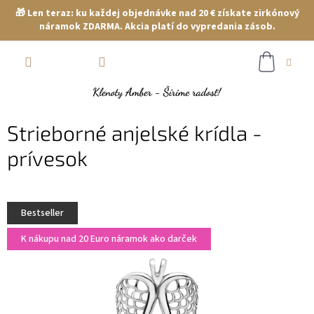
🎁 Len teraz: ku každej objednávke nad 20 € získate zirkónový
náramok ZDARMA. Akcia platí do vypredania zásob.
Prejsť
NÁKUP
na
obsah
KOŠÍK
Strieborné anjelské krídla -
prívesok
Bestseller
K nákupu nad 20 Euro náramok ako darček