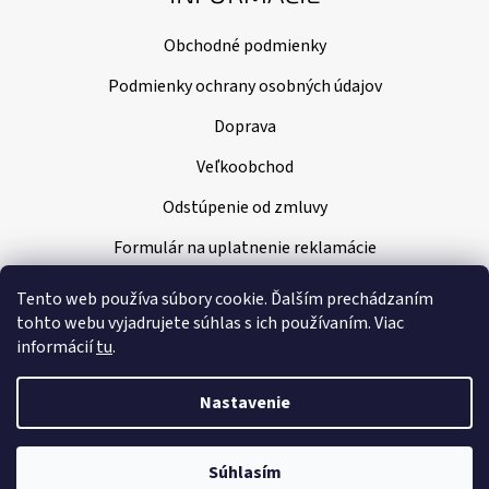
Obchodné podmienky
Podmienky ochrany osobných údajov
Doprava
Veľkoobchod
Odstúpenie od zmluvy
Formulár na uplatnenie reklamácie
Tento web používa súbory cookie. Ďalším prechádzaním
tohto webu vyjadrujete súhlas s ich používaním. Viac
informácií
tu
.
Nastavenie
Vytvoril Shoptet
|
Nakódoval Pavel Kuneš
Súhlasím
Copyright 2026
Klenoty Amber
. Všetky práva vyhradené.