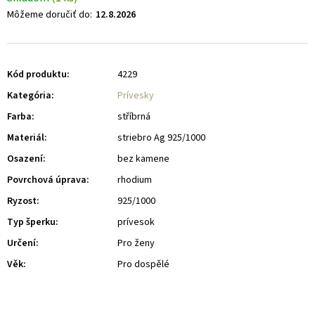
Môžeme doručiť do:
12.8.2026
Kód produktu:
4229
Kategória
:
Prívesky
Farba
:
stříbrná
Materiál
:
striebro Ag 925/1000
Osazení
:
bez kamene
Povrchová úprava
:
rhodium
Ryzost
:
925/1000
Typ šperku
:
prívesok
Určení
:
Pro ženy
Věk
:
Pro dospělé