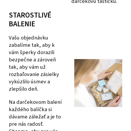
darčekovú taštičku.
STAROSTLIVÉ
BALENIE
Vašu objednávku
zabalíme tak, aby k
vám šperky dorazili
bezpečne a zároveň
tak, aby vám už
rozbaľovanie zásielky
vykúzlilo úsmev a
zlepšilo deň.
Na darčekovom balení
každého balíčka si
dávame záležať a je to
pre nás radosť.