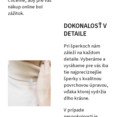
Chceme, aby pre vás
nákup online bol
zážitok.
DOKONALOSŤ V
DETAILE
Pri šperkoch nám
záleží na každom
detaile. Vyberáme a
vyrábame pre vás iba
tie najprecíznejšie
šperky s kvalitnou
povrchovou úpravou,
vďaka ktorej vydržia
dlho krásne.
V prípade
nespokojnosti je