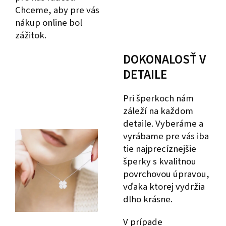
Chceme, aby pre vás
nákup online bol
zážitok.
DOKONALOSŤ V
DETAILE
Pri šperkoch nám
záleží na každom
detaile. Vyberáme a
vyrábame pre vás iba
tie najprecíznejšie
šperky s kvalitnou
povrchovou úpravou,
vďaka ktorej vydržia
dlho krásne.
V prípade