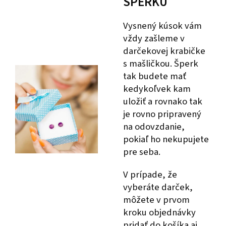
ŠPERKU
Vysnený kúsok vám
vždy zašleme v
darčekovej krabičke
s mašličkou. Šperk
tak budete mať
kedykoľvek kam
uložiť a rovnako tak
je rovno pripravený
na odovzdanie,
pokiaľ ho nekupujete
pre seba.
V prípade, že
vyberáte darček,
môžete v prvom
kroku objednávky
pridať do košíka aj