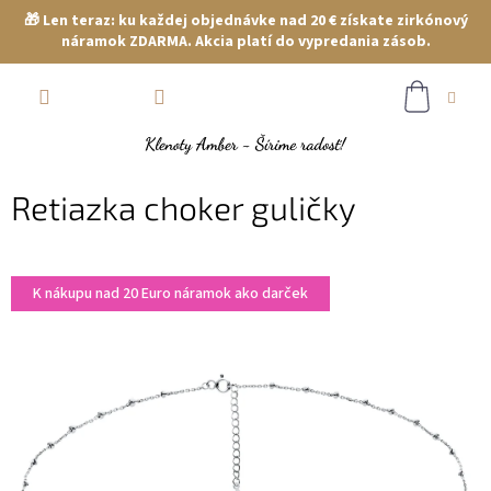
🎁 Len teraz: ku každej objednávke nad 20 € získate zirkónový
náramok ZDARMA. Akcia platí do vypredania zásob.
Prejsť
NÁKUP
na
obsah
KOŠÍK
Retiazka choker guličky
K nákupu nad 20 Euro náramok ako darček