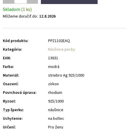
Skladom
(1 ks)
Môžeme doručiť do:
12.8.2026
Kód produktu:
PPZ1102EAQ
Kategória
:
Náušnice pecky
EAN
:
13631
Farba
:
modrá
Materiál
:
striebro Ag 925/1000
Osazení
:
zirkon
Povrchová úprava
:
rhodium
Ryzost
:
925/1000
Typ šperku
:
náušnice
Uchytenie
:
na boltec
Určení
:
Pro ženy