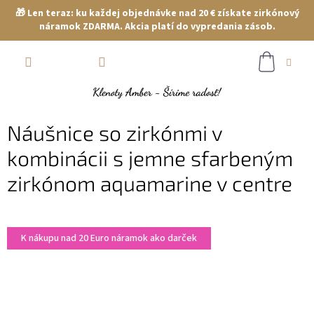
🎁 Len teraz: ku každej objednávke nad 20 € získate zirkónový
náramok ZDARMA. Akcia platí do vypredania zásob.
Prejsť
NÁKUP
na
obsah
KOŠÍK
Náušnice so zirkónmi v
kombinácii s jemne sfarbeným
zirkónom aquamarine v centre
K nákupu nad 20 Euro náramok ako darček