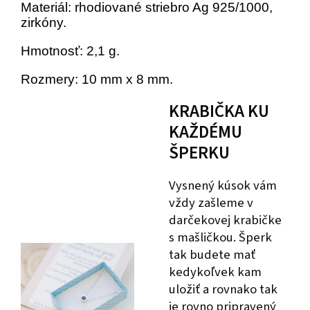
Materiál: rhodiované striebro Ag 925/1000,
zirkóny.
Hmotnosť: 2,1 g.
Rozmery: 10 mm x 8 mm.
KRABIČKA KU
KAŽDÉMU
ŠPERKU
Vysnený kúsok vám
vždy zašleme v
darčekovej krabičke
s mašličkou. Šperk
tak budete mať
kedykoľvek kam
uložiť a rovnako tak
je rovno pripravený