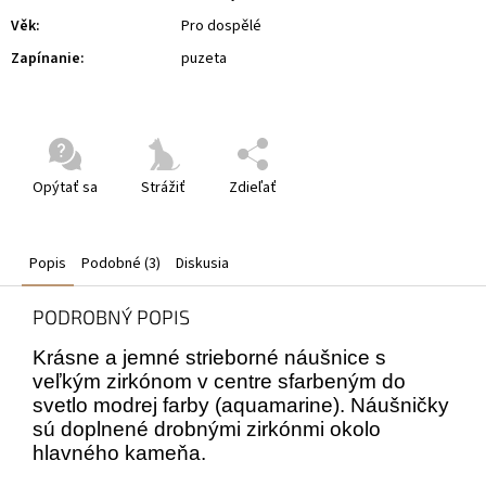
Věk
:
Pro dospělé
Zapínanie
:
puzeta
Opýtať sa
Strážiť
Zdieľať
Popis
Podobné (3)
Diskusia
PODROBNÝ POPIS
Krásne a jemné strieborné náušnice s
veľkým zirkónom v centre sfarbeným do
svetlo modrej farby (aquamarine). Náušničky
sú doplnené drobnými zirkónmi okolo
hlavného kameňa.