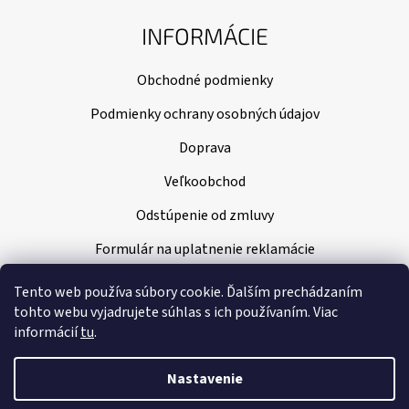
INFORMÁCIE
Obchodné podmienky
Podmienky ochrany osobných údajov
Doprava
Veľkoobchod
Odstúpenie od zmluvy
Formulár na uplatnenie reklamácie
Tento web používa súbory cookie. Ďalším prechádzaním
tohto webu vyjadrujete súhlas s ich používaním. Viac
informácií
tu
.
Nastavenie
Vytvoril Shoptet
|
Nakódoval Pavel Kuneš