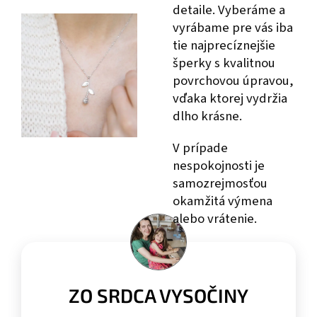
detaile. Vyberáme a
vyrábame pre vás iba
tie najprecíznejšie
šperky s kvalitnou
povrchovou úpravou,
vďaka ktorej vydržia
dlho krásne.
V prípade
nespokojnosti je
samozrejmosťou
okamžitá výmena
alebo vrátenie.
ZO SRDCA VYSOČINY