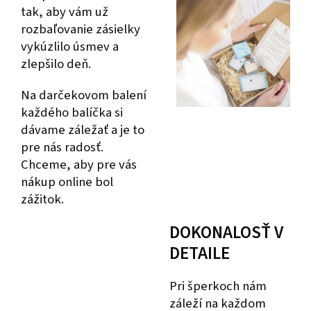
tak, aby vám už
rozbaľovanie zásielky
vykúzlilo úsmev a
zlepšilo deň.
Na darčekovom balení
každého balíčka si
dávame záležať a je to
pre nás radosť.
Chceme, aby pre vás
nákup online bol
zážitok.
DOKONALOSŤ V
DETAILE
Pri šperkoch nám
záleží na každom