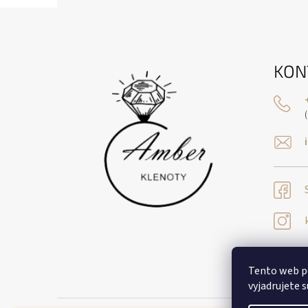
Z
Á
P
Ä
KON
T
I
E
Tento web p
vyjadrujete s