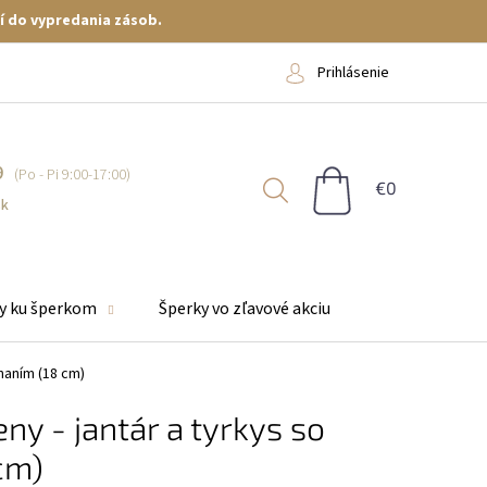
í do vypredania zásob.
Prihlásenie
9
NÁKUPNÝ
KOŠÍK
sk
y ku šperkom
Šperky vo zľavové akciu
naním (18 cm)
y - jantár a tyrkys so
cm)