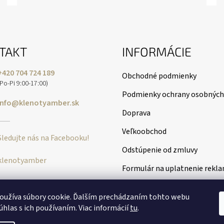
TAKT
INFORMÁCIE
+420 704 724 189
Obchodné podmienky
(Po-Pi 9:00-17:00)
Podmienky ochrany osobných
info@klenotyamber.sk
Doprava
Veľkoobchod
Sledujte nás na Facebooku!
Odstúpenie od zmluvy
klenotyamber
Formulár na uplatnenie rekl
oužíva súbory cookie. Ďalším prechádzaním tohto webu
úhlas s ich používaním. Viac informácií
tu
.