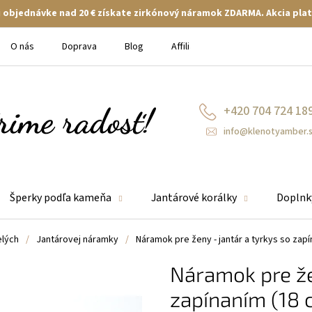
ej objednávke nad 20 € získate zirkónový náramok ZDARMA. Akcia plat
O nás
Doprava
Blog
Affiliate
+420 704 724 18
info@klenotyamber.
Šperky podľa kameňa
Jantárové korálky
Doplnk
elých
/
Jantárovej náramky
/
Náramok pre ženy - jantár a tyrkys so zapí
Náramok pre žen
zapínaním (18 