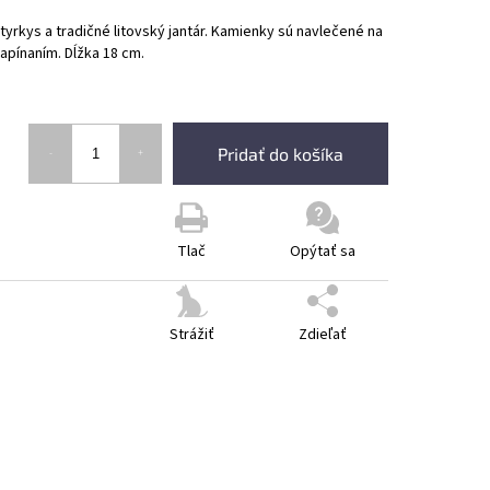
rkys a tradičné litovský jantár. Kamienky sú navlečené na
apínaním. Dĺžka 18 cm.
Pridať do košíka
Tlač
Opýtať sa
Strážiť
Zdieľať