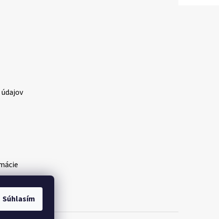
 údajov
amácie
Súhlasím