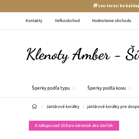
🎁 Len teraz: ku každ
Prejsť
na
Kontakty
Veľkoobchod
Hodnotenie obchodu
obsah
Šperky podľa typu
Šperky podľa kovu
Domov
/
Jantárové korálky
/
jantárové korálky pre dosp
K nákupu nad 20 Euro náramok ako darček