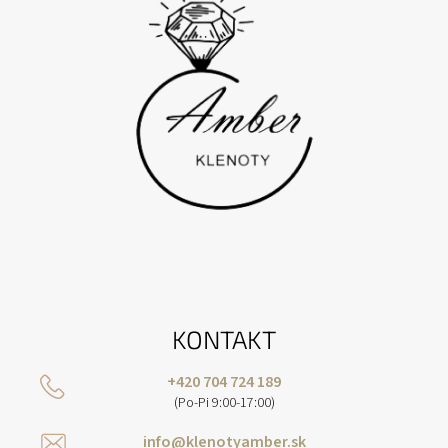
E
KONTAKT
+420 704 724 189
(Po-Pi 9:00-17:00)
info@klenotyamber.sk