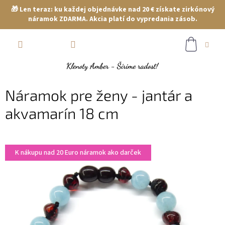
🎁 Len teraz: ku každej objednávke nad 20 € získate zirkónový
náramok ZDARMA. Akcia platí do vypredania zásob.
Prejsť
NÁKUP
na
obsah
KOŠÍK
Náramok pre ženy - jantár a
akvamarín 18 cm
K nákupu nad 20 Euro náramok ako darček