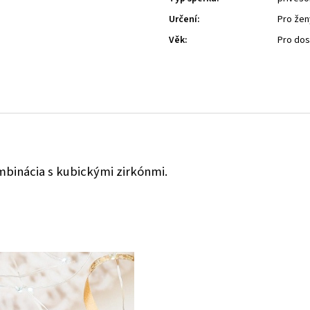
Určení
:
Pro žen
Věk
:
Pro do
ombinácia s kubickými zirkónmi.