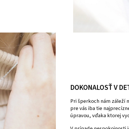
DOKONALOSŤ V DE
Pri šperkoch nám záleží
pre vás iba tie najprecíz
úpravou, vďaka ktorej vyd
V prípade nespokojnosti