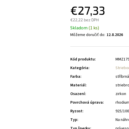
€27,33
€22,22 bez DPH
Skladom
(1 ks)
Môžeme doručiť do:
12.8.2026
Kód produktu:
MMZ17
Kategória
:
Striebo
Farba
:
stříbrná
Materiál
:
striebr
Osazení
:
zirkon
Povrchová úprava
:
rhodiu
Ryzost
:
925/10
Typ
:
Na náhr
Typ šperku
:
príveso