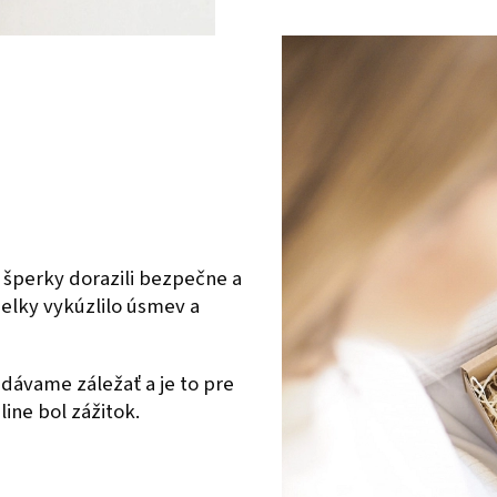
 šperky dorazili bezpečne a
ielky vykúzlilo úsmev a
dávame záležať a je to pre
ine bol zážitok.