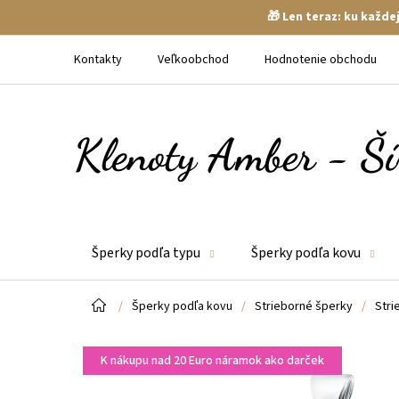
🎁 Len teraz: ku každ
Prejsť
na
Kontakty
Veľkoobchod
Hodnotenie obchodu
obsah
Šperky podľa typu
Šperky podľa kovu
Domov
/
Šperky podľa kovu
/
Strieborné šperky
/
Stri
K nákupu nad 20 Euro náramok ako darček