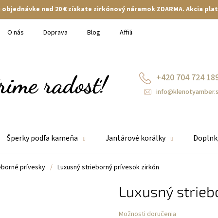
ej objednávke nad 20 € získate zirkónový náramok ZDARMA. Akcia plat
O nás
Doprava
Blog
Affiliate
+420 704 724 18
info@klenotyamber.
Šperky podľa kameňa
Jantárové korálky
Doplnk
eborné prívesky
/
Luxusný strieborný prívesok zirkón
Luxusný strieb
Možnosti doručenia