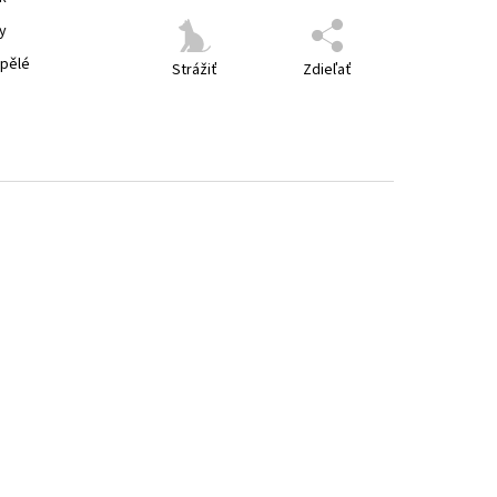
y
spělé
Strážiť
Zdieľať