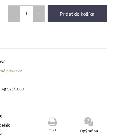
Pridať do košíka
96C
rné prívesky
o Ag 925/1000
m
00
delník
Tlač
Opýtať sa
k