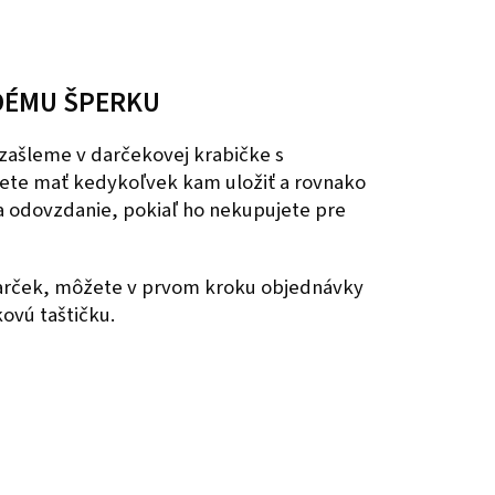
DÉMU ŠPERKU
zašleme v darčekovej krabičke s
ete mať kedykoľvek kam uložiť a rovnako
na odovzdanie, pokiaľ ho nekupujete pre
darček, môžete v prvom kroku objednávky
kovú taštičku.