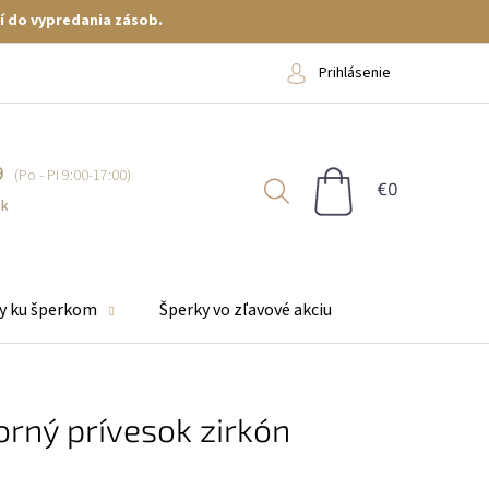
í do vypredania zásob.
Prihlásenie
9
NÁKUPNÝ
KOŠÍK
sk
y ku šperkom
Šperky vo zľavové akciu
orný prívesok zirkón