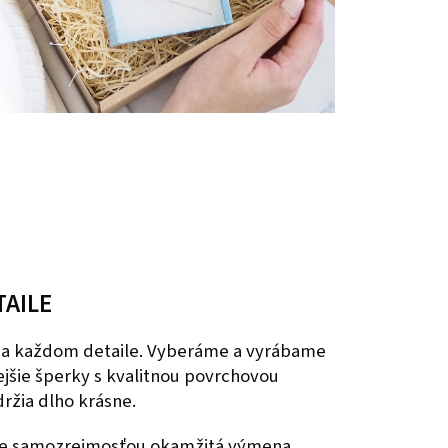
TAILE
 na každom detaile. Vyberáme a vyrábame
nejšie šperky s kvalitnou povrchovou
ržia dlho krásne.
 je samozrejmosťou okamžitá výmena