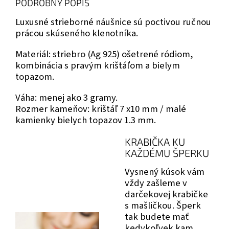
PODROBNÝ POPIS
Luxusné strieborné náušnice sú poctivou ručnou
prácou skúseného klenotníka.
Materiál: striebro (Ag 925) ošetrené ródiom,
kombinácia s pravým krištáľom a bielym
topazom.
Váha: menej ako 3 gramy.
Rozmer kameňov: krištáľ 7 x10 mm / malé
kamienky bielych topazov 1.3 mm.
KRABIČKA KU
KAŽDÉMU ŠPERKU
Vysnený kúsok vám
vždy zašleme v
darčekovej krabičke
s mašličkou. Šperk
tak budete mať
kedykoľvek kam