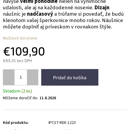
navyše
veľmi pohodlné
nielen na výnimočné
udalosti, ale aj na každodenné nosenie.
Dizajn
náušníc je
nadčasový
a trúfame si povedať, že budú
klenotom vašej šperkovnice mnoho rokov. Náušnice
môžete doplniť aj príveskom v rovnakom štýle.
Možnosti doručenia
€109,90
€89,35 bez DPH
Pridať do košíka
Skladom
(2 ks)
Môžeme doručiť do:
11.8.2026
Kód produktu:
IPCST-RDE-1223