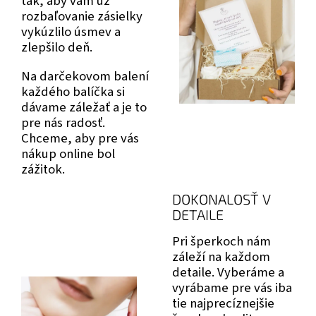
tak, aby vám už
rozbaľovanie zásielky
vykúzlilo úsmev a
zlepšilo deň.
Na darčekovom balení
každého balíčka si
dávame záležať a je to
pre nás radosť.
Chceme, aby pre vás
nákup online bol
zážitok.
DOKONALOSŤ V
DETAILE
Pri šperkoch nám
záleží na každom
detaile. Vyberáme a
vyrábame pre vás iba
tie najprecíznejšie