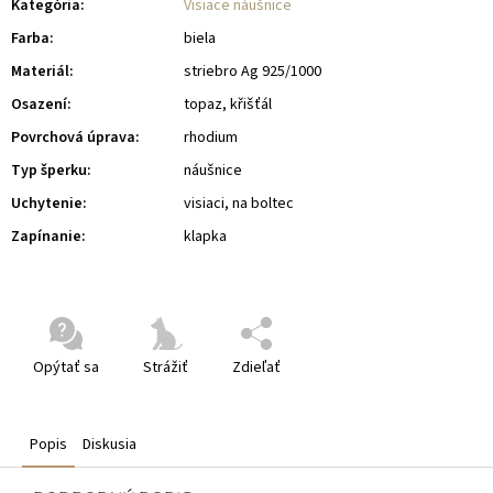
Kategória
:
Visiace náušnice
Farba
:
biela
Materiál
:
striebro Ag 925/1000
Osazení
:
topaz, křišťál
Povrchová úprava
:
rhodium
Typ šperku
:
náušnice
Uchytenie
:
visiaci, na boltec
Zapínanie
:
klapka
Opýtať sa
Strážiť
Zdieľať
Popis
Diskusia