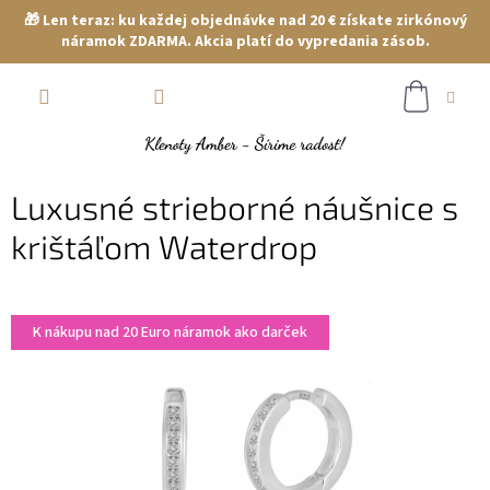
🎁 Len teraz: ku každej objednávke nad 20 € získate zirkónový
náramok ZDARMA. Akcia platí do vypredania zásob.
Prejsť
NÁKUP
na
obsah
KOŠÍK
Luxusné strieborné náušnice s
krištáľom Waterdrop
K nákupu nad 20 Euro náramok ako darček