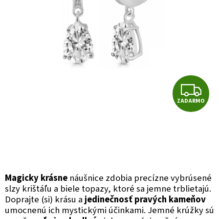
Z
ZADARMO
A
D
A
R
Magicky krásne
náušnice zdobia precízne vybrúsené
slzy krištáľu a biele topazy, ktoré sa jemne trblietajú.
M
Doprajte (si) krásu a
jedinečnosť pravých kameňov
O
umocnenú ich mystickými účinkami. Jemné krúžky sú