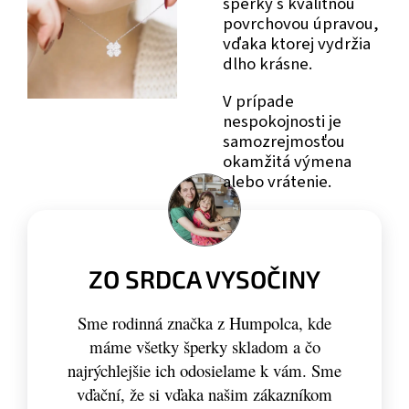
šperky s kvalitnou
povrchovou úpravou,
vďaka ktorej vydržia
dlho krásne.
V prípade
nespokojnosti je
samozrejmosťou
okamžitá výmena
alebo vrátenie.
ZO SRDCA VYSOČINY
Sme rodinná značka z Humpolca, kde
máme všetky šperky skladom a čo
najrýchlejšie ich odosielame k vám. Sme
vďační, že si vďaka našim zákazníkom