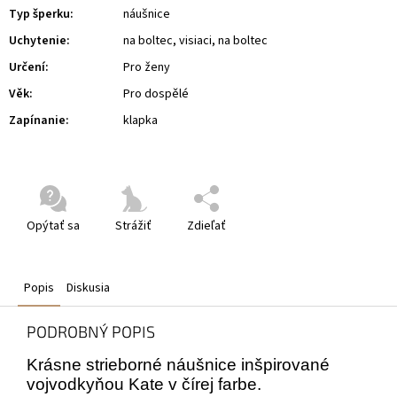
Typ šperku
:
náušnice
Uchytenie
:
na boltec, visiaci, na boltec
Určení
:
Pro ženy
Věk
:
Pro dospělé
Zapínanie
:
klapka
Opýtať sa
Strážiť
Zdieľať
Popis
Diskusia
PODROBNÝ POPIS
Krásne strieborné náušnice inšpirované
vojvodkyňou Kate v čírej farbe.