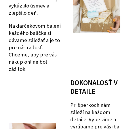
vykúzlilo úsmev a
zlepšilo deň.
Na darčekovom balení
každého balíčka si
dávame záležať a je to
pre nás radosť.
Chceme, aby pre vás
nákup online bol
zážitok.
DOKONALOSŤ V
DETAILE
Pri šperkoch nám
záleží na každom
detaile. Vyberáme a
vyrábame pre vás iba