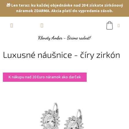
🎁 Len teraz: ku každej objednávke nad 20 € získate zirkónový
náramok ZDARMA. Akcia platí do vypredania zásob.
Prejsť
NÁKUP
na
obsah
KOŠÍK
Luxusné náušnice - číry zirkón
K nákupu nad 20 Euro náramok ako darček