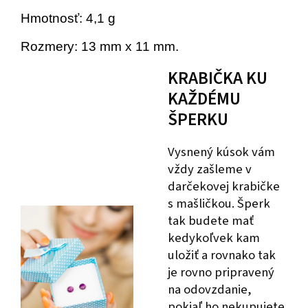
Hmotnosť: 4,1 g
Rozmery: 13 mm x 11 mm.
KRABIČKA KU
KAŽDÉMU
ŠPERKU
Vysnený kúsok vám
vždy zašleme v
darčekovej krabičke
s mašličkou. Šperk
tak budete mať
kedykoľvek kam
uložiť a rovnako tak
je rovno pripravený
na odovzdanie,
pokiaľ ho nekupujete