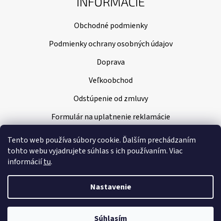
INFORMÁCIE
Obchodné podmienky
Podmienky ochrany osobných údajov
Doprava
Veľkoobchod
Odstúpenie od zmluvy
Formulár na uplatnenie reklamácie
Tento web používa súbory cookie. Ďalším prechádzaním
tohto webu vyjadrujete súhlas s ich používaním. Viac
informácií
tu
.
Nastavenie
Vytvoril Shoptet
|
Nakódoval Pavel Kuneš
Súhlasím
Copyright 2026
Klenoty Amber
. Všetky práva vyhradené.