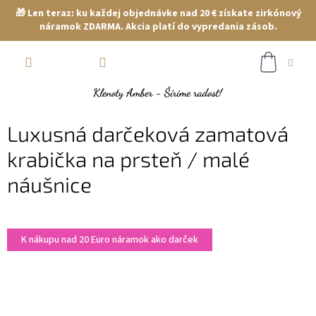
🎁 Len teraz: ku každej objednávke nad 20 € získate zirkónový
náramok ZDARMA. Akcia platí do vypredania zásob.
Prejsť
NÁKUP
na
obsah
KOŠÍK
Luxusná darčeková zamatová
krabička na prsteň / malé
náušnice
K nákupu nad 20 Euro náramok ako darček