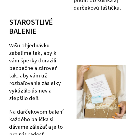
pridať do košíka aj
darčekovú taštičku.
STAROSTLIVÉ
BALENIE
Vašu objednávku
zabalíme tak, aby k
vám šperky dorazili
bezpečne a zároveň
tak, aby vám už
rozbaľovanie zásielky
vykúzlilo úsmev a
zlepšilo deň.
Na darčekovom balení
každého balíčka si
dávame záležať a je to
pre nás radosť.