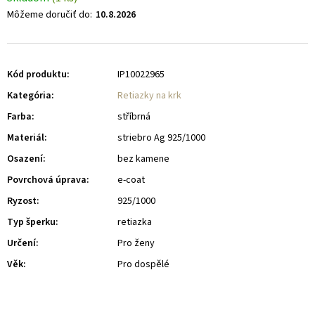
Môžeme doručiť do:
10.8.2026
Kód produktu:
IP10022965
Kategória
:
Retiazky na krk
Farba
:
stříbrná
Materiál
:
striebro Ag 925/1000
Osazení
:
bez kamene
Povrchová úprava
:
e-coat
Ryzost
:
925/1000
Typ šperku
:
retiazka
Určení
:
Pro ženy
Věk
:
Pro dospělé