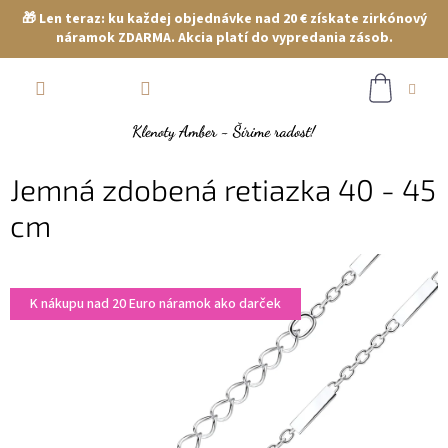
🎁 Len teraz: ku každej objednávke nad 20 € získate zirkónový
náramok ZDARMA. Akcia platí do vypredania zásob.
Prejsť
NÁKUP
na
obsah
KOŠÍK
Jemná zdobená retiazka 40 - 45
cm
K nákupu nad 20 Euro náramok ako darček