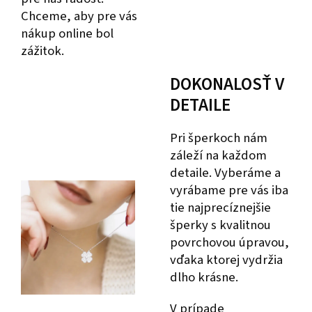
Chceme, aby pre vás
nákup online bol
zážitok.
DOKONALOSŤ V
DETAILE
Pri šperkoch nám
záleží na každom
detaile. Vyberáme a
vyrábame pre vás iba
tie najprecíznejšie
šperky s kvalitnou
povrchovou úpravou,
vďaka ktorej vydržia
dlho krásne.
V prípade