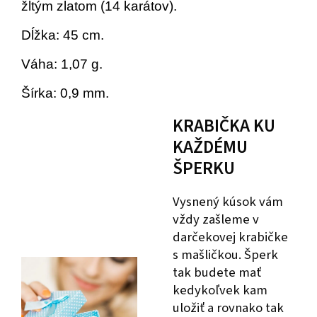
žltým zlatom (14 karátov).
Dĺžka: 45 cm.
Váha: 1,07 g.
Šírka: 0,9 mm.
KRABIČKA KU
KAŽDÉMU
ŠPERKU
Vysnený kúsok vám
vždy zašleme v
darčekovej krabičke
s mašličkou. Šperk
tak budete mať
kedykoľvek kam
uložiť a rovnako tak