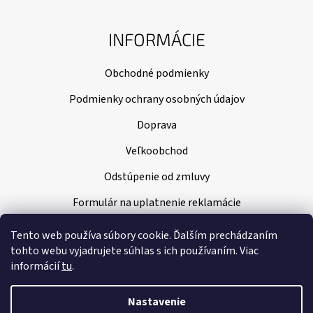
INFORMÁCIE
Obchodné podmienky
Podmienky ochrany osobných údajov
Doprava
Veľkoobchod
Odstúpenie od zmluvy
Formulár na uplatnenie reklamácie
Tento web používa súbory cookie. Ďalším prechádzaním
tohto webu vyjadrujete súhlas s ich používaním. Viac
informácií
tu
.
Nastavenie
Vytvoril Shoptet
|
Nakódoval Pavel Kuneš