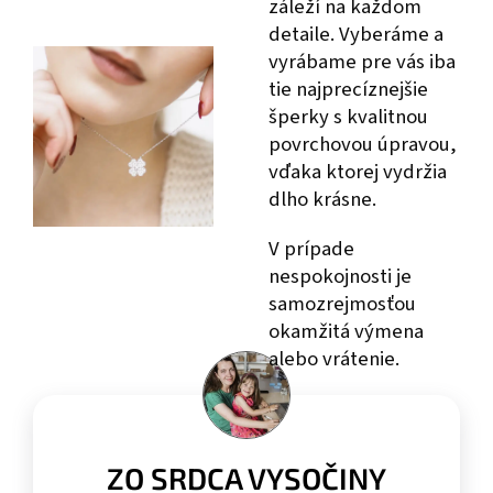
záleží na každom
detaile. Vyberáme a
vyrábame pre vás iba
tie najprecíznejšie
šperky s kvalitnou
povrchovou úpravou,
vďaka ktorej vydržia
dlho krásne.
V prípade
nespokojnosti je
samozrejmosťou
okamžitá výmena
alebo vrátenie.
ZO SRDCA VYSOČINY