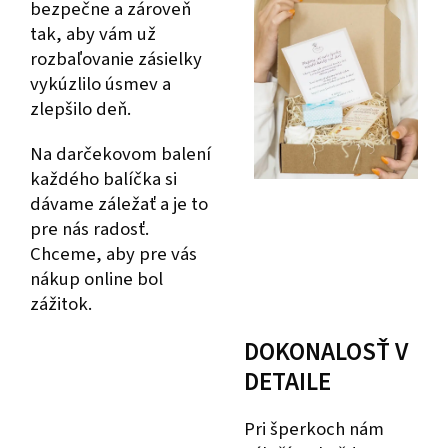
bezpečne a zároveň
tak, aby vám už
rozbaľovanie zásielky
vykúzlilo úsmev a
zlepšilo deň.
Na darčekovom balení
každého balíčka si
dávame záležať a je to
pre nás radosť.
Chceme, aby pre vás
nákup online bol
zážitok.
DOKONALOSŤ V
DETAILE
Pri šperkoch nám