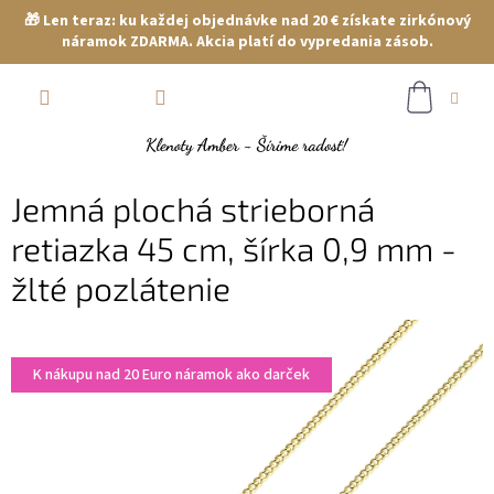
🎁 Len teraz: ku každej objednávke nad 20 € získate zirkónový
náramok ZDARMA. Akcia platí do vypredania zásob.
Prejsť
NÁKUP
na
obsah
KOŠÍK
Jemná plochá strieborná
retiazka 45 cm, šírka 0,9 mm -
žlté pozlátenie
K nákupu nad 20 Euro náramok ako darček