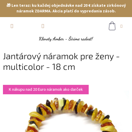
🎁 Len teraz: ku každej objednávke nad 20 € získate zirkónový
náramok ZDARMA. Akcia platí do vypredania zásob.
Prejsť
NÁKUP
na
obsah
KOŠÍK
Jantárový náramok pre ženy -
multicolor - 18 cm
K nákupu nad 20 Euro náramok ako darček