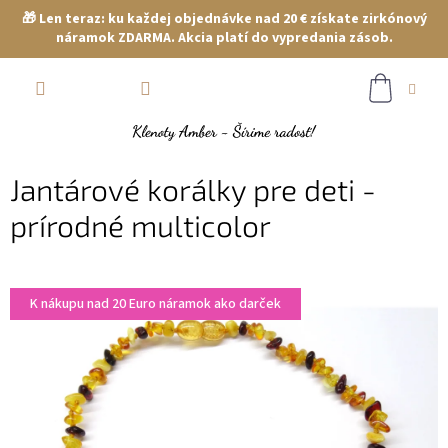
🎁 Len teraz: ku každej objednávke nad 20 € získate zirkónový
náramok ZDARMA. Akcia platí do vypredania zásob.
Prejsť
NÁKUP
na
obsah
KOŠÍK
Jantárové korálky pre deti -
prírodné multicolor
K nákupu nad 20 Euro náramok ako darček