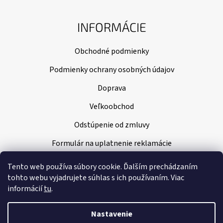
INFORMÁCIE
Obchodné podmienky
Podmienky ochrany osobných údajov
Doprava
Veľkoobchod
Odstúpenie od zmluvy
Formulár na uplatnenie reklamácie
Tento web používa súbory cookie. Ďalším prechádzaním
tohto webu vyjadrujete súhlas s ich používaním. Viac
informácií
tu
.
Nastavenie
Vytvoril Shoptet
|
Nakódoval Pavel Kuneš