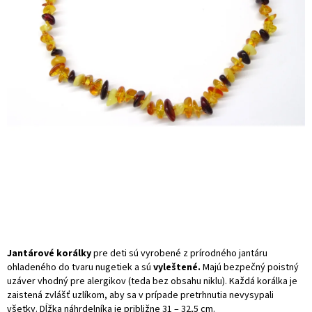
Jantárové korálky
pre deti sú vyrobené z prírodného jantáru
ohladeného do tvaru nugetiek a sú
vyleštené.
Majú bezpečný poistný
uzáver vhodný pre alergikov (teda bez obsahu niklu). Každá korálka je
zaistená zvlášť uzlíkom, aby sa v prípade pretrhnutia nevysypali
všetky. Dĺžka náhrdelníka je približne 31 – 32,5 cm.