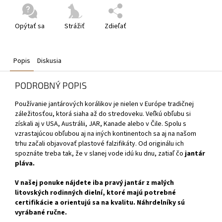
Opýtať sa
Strážiť
Zdieľať
Popis
Diskusia
PODROBNÝ POPIS
Používanie jantárových korálikov
je nielen v Európe tradičnej
záležitosťou, ktorá siaha až do stredoveku. Veľkú obľubu si
získali aj v USA, Austrálii, JAR, Kanade alebo v Čile. Spolu s
vzrastajúcou obľubou aj na iných kontinentoch sa aj na našom
trhu začali objavovať plastové falzifikáty. Od originálu ich
spoznáte treba tak, že v slanej vode idú ku dnu, zatiaľ čo
jantár
pláva.
V našej ponuke nájdete iba pravý jantár z malých
litovských rodinných dielní, ktoré majú potrebné
certifikácie a orientujú sa na kvalitu. Náhrdelníky sú
vyrábané ručne.