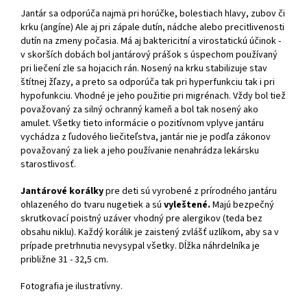
Jantár sa odporúča najmä pri horúčke, bolestiach hlavy, zubov či
krku (angíne) Ale aj pri zápale dutín, nádche alebo precitlivenosti
dutín na zmeny počasia. Má aj baktericitní a virostatickú účinok -
v skorších dobách bol jantárový prášok s úspechom používaný
pri liečení zle sa hojacich rán. Nosený na krku stabilizuje stav
štítnej žľazy, a preto sa odporúča tak pri hyperfunkciu tak i pri
hypofunkciu. Vhodné je jeho použitie pri migrénach. Vždy bol tiež
považovaný za silný ochranný kameň a bol tak nosený ako
amulet. Všetky tieto informácie o pozitívnom vplyve jantáru
vychádza z ľudového liečiteľstva, jantár nie je podľa zákonov
považovaný za liek a jeho používanie nenahrádza lekársku
starostlivosť.
Jantárové korálky
pre deti sú vyrobené z prírodného jantáru
ohlazeného do tvaru nugetiek a sú
vyleštené.
Majú bezpečný
skrutkovací poistný uzáver vhodný pre alergikov (teda bez
obsahu niklu). Každý korálik je zaistený zvlášť uzlíkom, aby sa v
prípade pretrhnutia nevysypal všetky. Dĺžka náhrdelníka je
približne 31 - 32,5 cm.
Fotografia je ilustratívny.