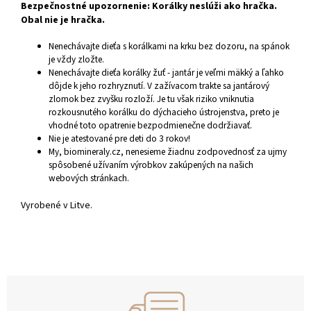
Bezpečnostné upozornenie: Korálky neslúži ako hračka.
Obal nie je hračka.
Nenechávajte dieťa s korálkami na krku bez dozoru, na spánok
je vždy zložte.
Nenechávajte dieťa korálky žuť - jantár je veľmi mäkký a ľahko
dôjde k jeho rozhryznutí. V zažívacom trakte sa jantárový
zlomok bez zvyšku rozloží. Je tu však riziko vniknutia
rozkousnutého korálku do dýchacieho ústrojenstva, preto je
vhodné toto opatrenie bezpodmienečne dodržiavať.
Nie je atestované pre deti do 3 rokov!
My, biomineraly.cz, nenesieme žiadnu zodpovednosť za ujmy
spôsobené užívaním výrobkov zakúpených na našich
webových stránkach.
Vyrobené v Litve.