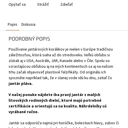
Opýtať sa
Strážiť
Zdieľať
Popis
Diskusia
PODROBNÝ POPIS
Používanie jantárových korálikov
je nielen v Európe tradičnou
záležitosťou, ktorá siaha až do stredoveku. Veľkú obľubu si
získali aj v USA, Austrálii, JAR, Kanade alebo v Čile. Spolu so
vzrastajúcou obľubou aj na iných kontinentoch sa aj na našom
trhu začali objavovať plastové falzifikáty. Od originálu ich
spoznáte napríklad tak, že v slanej vode idú ku dnu, zatiaľ čo
jantár pláva.
V našej ponuke nájdete iba pravý jantár z malých
litovských rodinných dielní, ktoré majú potrebné
certifikácie a orientujú sa na kvalitu. Náhrdelníky sú
vyrábané ručne.
Jantár sa odporúča najmä pri horúčke, bolestiach hlavy, zubov či