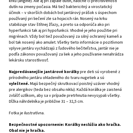
krku (angíne). Ale aj pri zápale dutín, nádche či precitlivenosti
dutín na zmeny počasia. Má tiež baktericitný a virostatický
účinok – v skorších dobách bol jantárový prášok s úspechom
používaný pri liečení zle sa hojacich rán. Nosený na krku
stabilizuje stav štítnej žľazy, a preto sa odporúča ako pri
hyperfunkcii tak aj pri hypofunkcii. Vhodné je jeho použitie pri
migrénach. Vždy bol tiež považovaný za silný ochranný kameň a
bol tak nosený ako amulet. Všetky tieto informácie o pozitívnom
vplyve jantáru vychádzajú z ľudového liečiteľstva, jantár nie je
podľa zákonov považovaný za liek a jeho používanie nenahrádza
lekársku starostlivosť.
Najpredávanejšie jantárové korálky
pre deti sú vyrobené z
prírodného jantáru ohladeného do tvaru nugetiek a sú
vyleštené.
Majú bezpečný skrutkovací poistný uzáver vhodný
pre alergikov (teda bez obsahu niklu). Každá korálka je zaistená
zvlášť uzlíkom, aby sa v prípade pretrhnutia nevysypali všetky.
Dĺžka náhrdelníka je približne 31 – 32,5 cm.
Fotka je ilustratívna.
Bezpečnostné upozornenie: Korálky neslúžia ako hračka.
Obal nie je hračka.