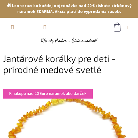
🎁 Len teraz: ku každej objednávke nad 20 € získate zirkónový
náramok ZDARMA. Akcia platí do vypredania zásob.
Prejsť
NÁKUP
na
obsah
KOŠÍK
Jantárové korálky pre deti -
prírodné medové svetlé
K nákupu nad 20 Euro náramok ako darček