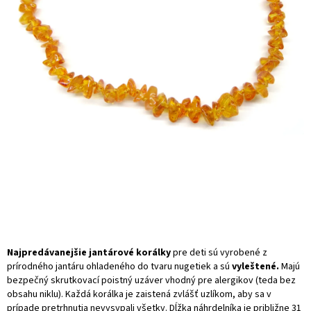
Najpredávanejšie jantárové korálky
pre deti sú vyrobené z
prírodného jantáru ohladeného do tvaru nugetiek a sú
vyleštené.
Majú
bezpečný skrutkovací poistný uzáver vhodný pre alergikov (teda bez
obsahu niklu). Každá korálka je zaistená zvlášť uzlíkom, aby sa v
prípade pretrhnutia nevysypali všetky. Dĺžka náhrdelníka je približne 31