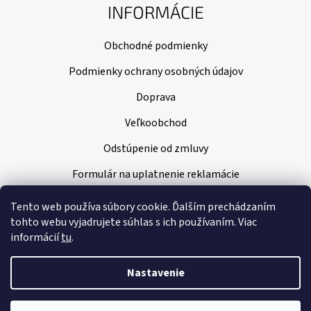
INFORMÁCIE
Obchodné podmienky
Podmienky ochrany osobných údajov
Doprava
Veľkoobchod
Odstúpenie od zmluvy
Formulár na uplatnenie reklamácie
Tento web používa súbory cookie. Ďalším prechádzaním
tohto webu vyjadrujete súhlas s ich používaním. Viac
informácií
tu
.
Nastavenie
Vytvoril Shoptet
|
Nakódoval Pavel Kuneš