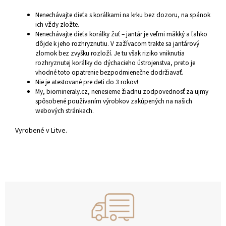
Nenechávajte dieťa s korálkami na krku bez dozoru, na spánok
ich vždy zložte.
Nenechávajte dieťa korálky žuť – jantár je veľmi mäkký a ľahko
dôjde k jeho rozhryznutiu. V zažívacom trakte sa jantárový
zlomok bez zvyšku rozloží. Je tu však riziko vniknutia
rozhryznutej korálky do dýchacieho ústrojenstva, preto je
vhodné toto opatrenie bezpodmienečne dodržiavať.
Nie je atestované pre deti do 3 rokov!
My, biomineraly.cz, nenesieme žiadnu zodpovednosť za ujmy
spôsobené používaním výrobkov zakúpených na našich
webových stránkach.
Vyrobené v Litve.