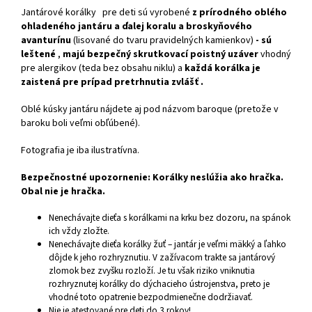
Jantárové korálky
pre deti sú vyrobené
z prírodného oblého
ohladeného jantáru a ďalej koralu a broskyňového
avanturínu
(lisované do tvaru pravidelných kamienkov)
- sú
leštené
,
majú bezpečný skrutkovací poistný uzáver
vhodný
pre alergikov (teda bez obsahu niklu) a
každá korálka je
zaistená pre prípad pretrhnutia zvlášť .
Oblé kúsky jantáru nájdete aj pod názvom baroque (pretože v
baroku boli veľmi obľúbené).
Fotografia je iba ilustratívna.
Bezpečnostné upozornenie: Korálky neslúžia ako hračka.
Obal nie je hračka.
Nenechávajte dieťa s korálkami na krku bez dozoru, na spánok
ich vždy zložte.
Nenechávajte dieťa korálky žuť – jantár je veľmi mäkký a ľahko
dôjde k jeho rozhryznutiu. V zažívacom trakte sa jantárový
zlomok bez zvyšku rozloží. Je tu však riziko vniknutia
rozhryznutej korálky do dýchacieho ústrojenstva, preto je
vhodné toto opatrenie bezpodmienečne dodržiavať.
Nie je atestované pre deti do 3 rokov!