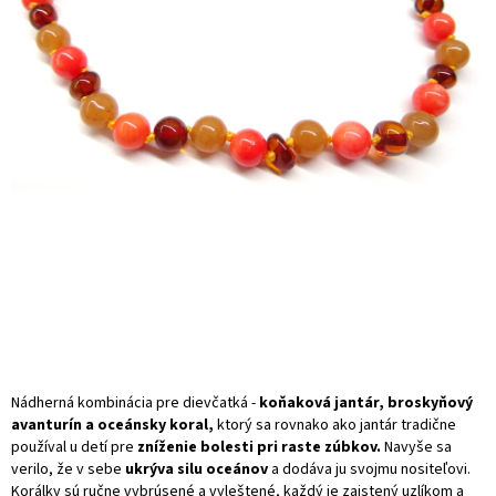
Nádherná kombinácia pre dievčatká -
koňaková jantár, broskyňový
avanturín a oceánsky koral,
ktorý sa rovnako ako jantár tradične
používal u detí pre
zníženie bolesti pri raste zúbkov.
Navyše sa
verilo, že v sebe
ukrýva silu oceánov
a dodáva ju svojmu nositeľovi.
Korálky sú ručne vybrúsené a vyleštené, každý je zaistený uzlíkom a