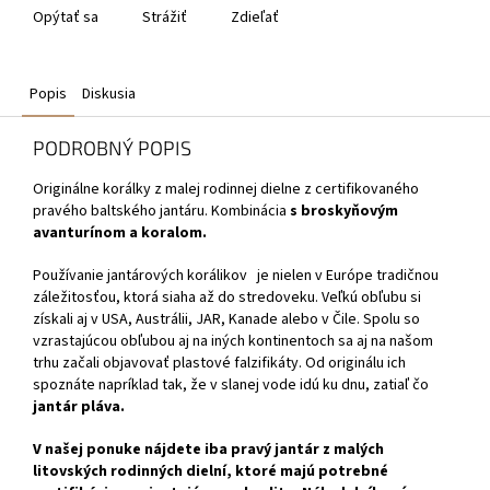
Opýtať sa
Strážiť
Zdieľať
Popis
Diskusia
PODROBNÝ POPIS
Originálne korálky z malej rodinnej dielne z certifikovaného
pravého baltského jantáru. Kombinácia
s broskyňovým
avanturínom a koralom.
Používanie jantárových korálikov
je nielen v Európe tradičnou
záležitosťou, ktorá siaha až do stredoveku. Veľkú obľubu si
získali aj v USA, Austrálii, JAR, Kanade alebo v Čile. Spolu so
vzrastajúcou obľubou aj na iných kontinentoch sa aj na našom
trhu začali objavovať plastové falzifikáty. Od originálu ich
spoznáte napríklad tak, že v slanej vode idú ku dnu, zatiaľ čo
jantár pláva.
V našej ponuke nájdete iba pravý jantár z malých
litovských rodinných dielní, ktoré majú potrebné