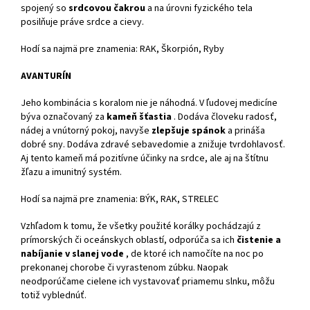
spojený so
srdcovou čakrou
a na úrovni fyzického tela
posilňuje práve srdce a cievy.
Hodí sa najmä pre znamenia: RAK, Škorpión, Ryby
AVANTURÍN
Jeho kombinácia s koralom nie je náhodná. V ľudovej medicíne
býva označovaný za
kameň šťastia
. Dodáva človeku radosť,
nádej a vnútorný pokoj, navyše
zlepšuje spánok
a prináša
dobré sny. Dodáva zdravé sebavedomie a znižuje tvrdohlavosť.
Aj tento kameň má pozitívne účinky na srdce, ale aj na štítnu
žľazu a imunitný systém.
Hodí sa najmä pre znamenia: BÝK, RAK, STRELEC
Vzhľadom k tomu, že všetky použité korálky pochádzajú z
prímorských či oceánskych oblastí, odporúča sa ich
čistenie a
nabíjanie v slanej vode
, de ktoré ich namočíte na noc po
prekonanej chorobe či vyrastenom zúbku. Naopak
neodporúčame cielene ich vystavovať priamemu slnku, môžu
totiž vyblednúť.