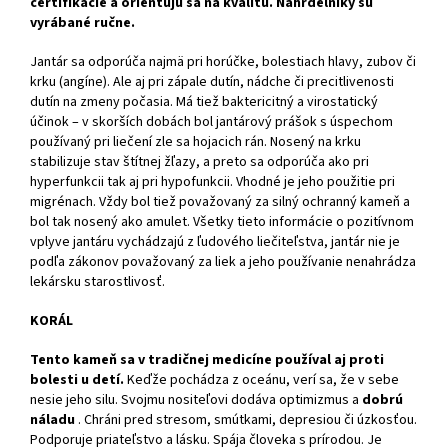
certifikácie a orientujú sa na kvalitu. Náhrdelníky sú
vyrábané ručne.
Jantár sa odporúča najmä pri horúčke, bolestiach hlavy, zubov či
krku (angíne). Ale aj pri zápale dutín, nádche či precitlivenosti
dutín na zmeny počasia. Má tiež baktericitný a virostatický
účinok – v skorších dobách bol jantárový prášok s úspechom
používaný pri liečení zle sa hojacich rán. Nosený na krku
stabilizuje stav štítnej žľazy, a preto sa odporúča ako pri
hyperfunkcii tak aj pri hypofunkcii. Vhodné je jeho použitie pri
migrénach. Vždy bol tiež považovaný za silný ochranný kameň a
bol tak nosený ako amulet. Všetky tieto informácie o pozitívnom
vplyve jantáru vychádzajú z ľudového liečiteľstva, jantár nie je
podľa zákonov považovaný za liek a jeho používanie nenahrádza
lekársku starostlivosť.
KORÁL
Tento kameň sa v tradičnej medicíne používal aj proti
bolesti u detí.
Keďže pochádza z oceánu, verí sa, že v sebe
nesie jeho silu. Svojmu nositeľovi dodáva optimizmus a
dobrú
náladu
. Chráni pred stresom, smútkami, depresiou či úzkosťou.
Podporuje priateľstvo a lásku. Spája človeka s prírodou. Je