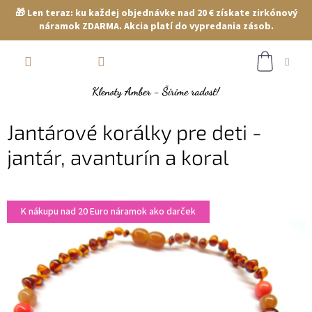
🎁 Len teraz: ku každej objednávke nad 20 € získate zirkónový
náramok ZDARMA. Akcia platí do vypredania zásob.
Prejsť
NÁKUP
na
obsah
KOŠÍK
Jantárové korálky pre deti -
jantár, avanturín a koral
K nákupu nad 20 Euro náramok ako darček