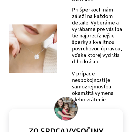
Pri šperkoch nám
záleží na každom
detaile. Vyberáme a
vyrábame pre vás iba
tie najprecíznejšie
šperky s kvalitnou
povrchovou úpravou,
vďaka ktorej vydržia
dlho krásne.
V prípade
nespokojnosti je
samozrejmosťou
okamžitá výmena
alebo vrátenie.
ZO SRDCA VYSOČINY