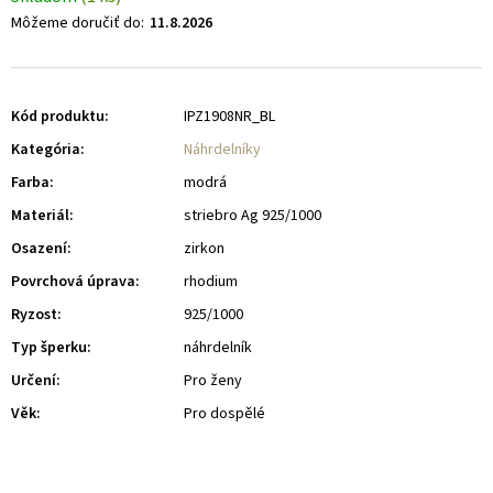
Môžeme doručiť do:
11.8.2026
Kód produktu:
IPZ1908NR_BL
Kategória
:
Náhrdelníky
Farba
:
modrá
Materiál
:
striebro Ag 925/1000
Osazení
:
zirkon
Povrchová úprava
:
rhodium
Ryzost
:
925/1000
Typ šperku
:
náhrdelník
Určení
:
Pro ženy
Věk
:
Pro dospělé