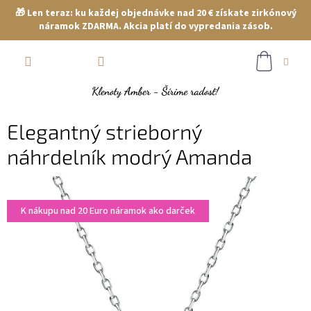
🎁 Len teraz: ku každej objednávke nad 20 € získate zirkónový
náramok ZDARMA. Akcia platí do vypredania zásob.
Prejsť
NÁKUP
na
obsah
KOŠÍK
Elegantný strieborný
náhrdelník modrý Amanda
K nákupu nad 20 Euro náramok ako darček