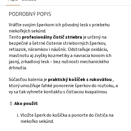
PODROBNÝ POPIS
Vráťte svojim šperkom ich pôvodný lesk v priebehu
niekoľkých sekúnd.
Tento
profesionálny čistič striebra
je určený na
bezpečné a šetrné čistenie strieborných šperkov,
retiazok, náramkov i náušníc. Odstraňuje oxidáciu,
mastnotu aj zvyšky kozmetiky a navracia kovom ich
jasný, zrkadlový lesk – bez nutnosti mechanického
drhnutia.
Súčasťou balenia je
praktický košíček s rukoväťou
,
ktorý umožňuje ľahké ponorenie šperkov do roztoku, a
vy sa tak vyhnete kontaktu s čistiacou kvapalinou.
💧
Ako použiť:
Vložte šperk do košíčka a ponorte do čističa na
niekoľko sekúnd.