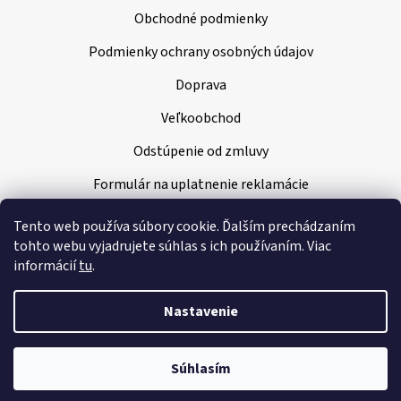
Obchodné podmienky
Podmienky ochrany osobných údajov
Doprava
Veľkoobchod
Odstúpenie od zmluvy
Formulár na uplatnenie reklamácie
Tento web používa súbory cookie. Ďalším prechádzaním
tohto webu vyjadrujete súhlas s ich používaním. Viac
informácií
tu
.
Nastavenie
Vytvoril Shoptet
|
Nakódoval Pavel Kuneš
Súhlasím
Copyright 2026
Klenoty Amber
. Všetky práva vyhradené.