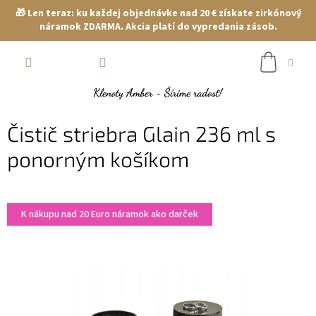
🎁 Len teraz: ku každej objednávke nad 20 € získate zirkónový
náramok ZDARMA. Akcia platí do vypredania zásob.
Prejsť
NÁKUP
na
obsah
KOŠÍK
Čistič striebra Glain 236 ml s
ponorným košíkom
K nákupu nad 20 Euro náramok ako darček