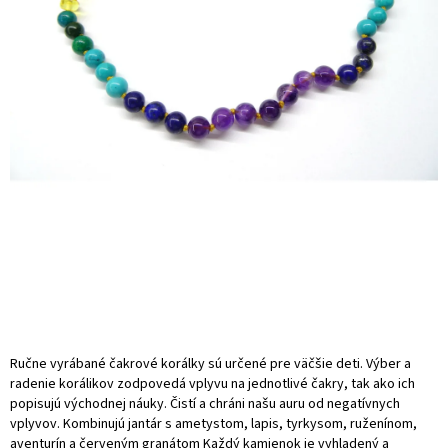
Ručne vyrábané čakrové korálky sú určené pre väčšie deti. Výber a
radenie korálikov zodpovedá vplyvu na jednotlivé čakry, tak ako ich
popisujú východnej náuky. Čistí a chráni našu auru od negatívnych
vplyvov. Kombinujú jantár s ametystom, lapis, tyrkysom, ruženínom,
aventurín a červeným granátom Každý kamienok je vyhladený a