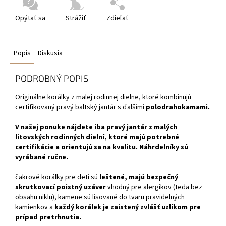
Opýtať sa
Strážiť
Zdieľať
Popis
Diskusia
PODROBNÝ POPIS
Originálne korálky z malej rodinnej dielne, ktoré kombinujú
certifikovaný pravý baltský jantár s ďalšími
polodrahokamami.
V našej ponuke nájdete iba pravý jantár z malých
litovských rodinných dielní, ktoré majú potrebné
certifikácie a orientujú sa na kvalitu. Náhrdelníky sú
vyrábané ručne.
čakrové korálky
pre deti sú
leštené,
majú bezpečný
skrutkovací poistný uzáver
vhodný pre alergikov (teda bez
obsahu niklu), kamene sú lisované do tvaru pravidelných
kamienkov a
každý korálek je zaistený zvlášť uzlíkom pre
prípad pretrhnutia.