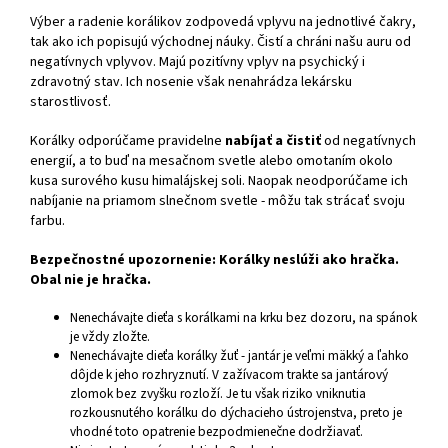
Výber a radenie korálikov zodpovedá vplyvu na jednotlivé čakry,
tak ako ich popisujú východnej náuky. Čistí a chráni našu auru od
negatívnych vplyvov. Majú pozitívny vplyv na psychický i
zdravotný stav. Ich nosenie však nenahrádza lekársku
starostlivosť.
Korálky odporúčame pravidelne
nabíjať a čistiť
od negatívnych
energií, a to buď na mesačnom svetle alebo omotaním okolo
kusa surového kusu himalájskej soli. Naopak neodporúčame ich
nabíjanie na priamom slnečnom svetle - môžu tak strácať svoju
farbu.
Bezpečnostné upozornenie: Korálky neslúži ako hračka.
Obal nie je hračka.
Nenechávajte dieťa s korálkami na krku bez dozoru, na spánok
je vždy zložte.
Nenechávajte dieťa korálky žuť - jantár je veľmi mäkký a ľahko
dôjde k jeho rozhryznutí. V zažívacom trakte sa jantárový
zlomok bez zvyšku rozloží. Je tu však riziko vniknutia
rozkousnutého korálku do dýchacieho ústrojenstva, preto je
vhodné toto opatrenie bezpodmienečne dodržiavať.