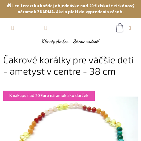
🎁 Len teraz: ku každej objednávke nad 20 € získate zirkónový
náramok ZDARMA. Akcia platí do vypredania zásob.
Prejsť
NÁKUP
na
obsah
KOŠÍK
Čakrové korálky pre väčšie deti
- ametyst v centre - 38 cm
K nákupu nad 20 Euro náramok ako darček